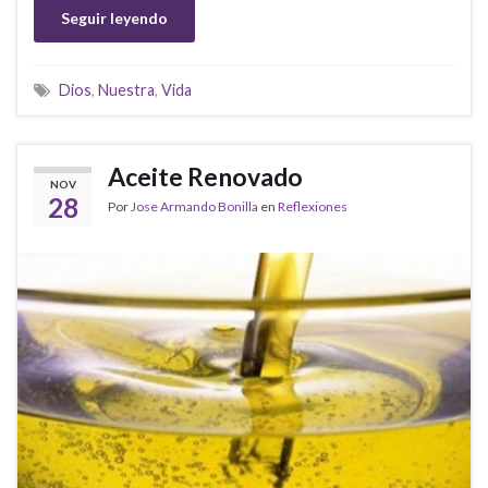
Seguir leyendo
Dios
,
Nuestra
,
Vida
Aceite Renovado
NOV
28
Por
Jose Armando Bonilla
en
Reflexiones