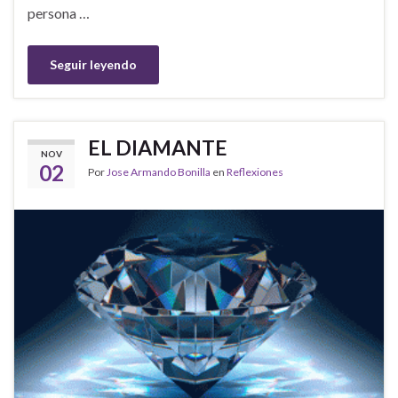
persona …
Seguir leyendo
EL DIAMANTE
NOV
02
Por
Jose Armando Bonilla
en
Reflexiones