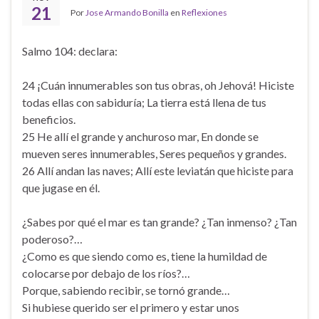
21
Por
Jose Armando Bonilla
en
Reflexiones
Salmo 104: declara:
24 ¡Cuán innumerables son tus obras, oh Jehová! Hiciste
todas ellas con sabiduría; La tierra está llena de tus
beneficios.
25 He allí el grande y anchuroso mar, En donde se
mueven seres innumerables, Seres pequeños y grandes.
26 Allí andan las naves; Allí este leviatán que hiciste para
que jugase en él.
¿Sabes por qué el mar es tan grande? ¿Tan inmenso? ¿Tan
poderoso?…
¿Como es que siendo como es, tiene la humildad de
colocarse por debajo de los ríos?…
Porque, sabiendo recibir, se tornó grande…
Si hubiese querido ser el primero y estar unos