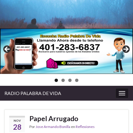
RADIO PALABRA DE VIDA
Alter
la
nave
Papel Arrugado
NOV
28
Por
Jose Armando Bonilla
en
Reflexiones