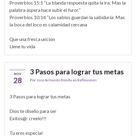
Proverbios 15:1 “La blanda respuesta quita la ira: Mas la
palabra áspera hace subir el furor.”
Proverbios 10:14 “Los sabios guardan la sabiduría: Mas
la boca del loco es calamidad cercana
Que una fresca uncion
Llene tu vida
3 Pasos para lograr tus metas
NOV
28
Por
Jose Armando Bonilla
en
Reflexiones
3 Pasos para lograr tus metas
Dios te diseño para ser
Exitos@: creelo!!!
Tu eres especial