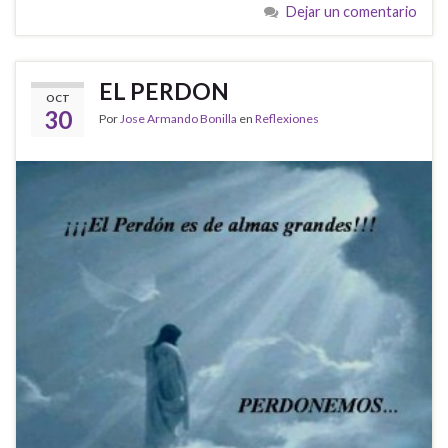
Dejar un comentario
EL PERDON
OCT
30
Por
Jose Armando Bonilla
en
Reflexiones