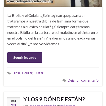
La Biblia y el Celular. ¿Se imaginan que pasaría si
tratáramos a nuestra Bíblia de la misma forma que
tratamos a nuestro celular? ¿Y siempre cargáramos
nuestra Biblia en la cartera, en el maletín, en el cinturón o
en el bolsillo del traje? ¿Y le diéramos una ojeada varias
veces al día? ¿Y nos volviéramos …
Seguir leyendo
Biblia
,
Celular
,
Tratar
Dejar un comentario
Y LOS 9 DÓNDE ESTÁN?
OCT
31
Por
Jose Armando Bonilla
en
Reflexiones