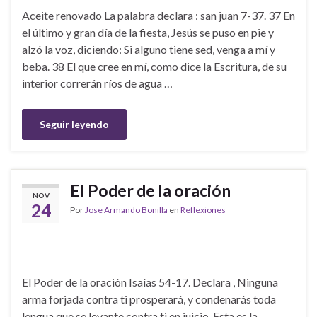
Aceite renovado La palabra declara : san juan 7-37. 37 En
el último y gran día de la fiesta, Jesús se puso en pie y
alzó la voz, diciendo: Si alguno tiene sed, venga a mí y
beba. 38 El que cree en mí, como dice la Escritura, de su
interior correrán ríos de agua …
Seguir leyendo
El Poder de la oración
NOV
24
Por
Jose Armando Bonilla
en
Reflexiones
El Poder de la oración Isaías 54-17. Declara , Ninguna
arma forjada contra ti prosperará, y condenarás toda
lengua que se levante contra ti en juicio. Esta es la