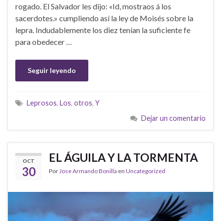
rogado. El Salvador les dijo: «Id, mostraos á los
sacerdotes.» cumpliendo así la ley de Moisés sobre la
lepra. Indudablemente los diez tenían la suficiente fe
para obedecer …
Seguir leyendo
Leprosos
,
Los
,
otros
,
Y
Dejar un comentario
EL ÁGUILA Y LA TORMENTA
OCT
30
Por
Jose Armando Bonilla
en
Uncategorized